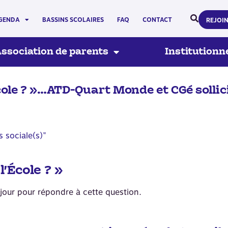
GENDA
BASSINS SCOLAIRES
FAQ
CONTACT
REJOI
ssociation de parents
Institutionn
cole ? »…ATD-Quart Monde et CGé sollic
s sociale(s)"
’École ? »
jour pour répondre à cette question.