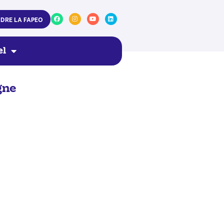
NDRE LA FAPEO
el
gne