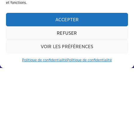
et fonctions.
OFFRES D'EMPLOI
ARCHIVES
ACCEPTER
REFUSER
Avec le soutien de
VOIR LES PRÉFÉRENCES
Politique de confidentialité
Politique de confidentialité
© FAPEO 2026 – Tous droits réservés
Mentions légales
et
Politique de confidentialité