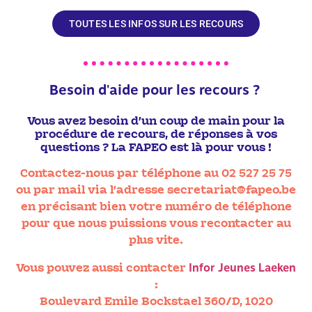
TOUTES LES INFOS SUR LES RECOURS
B
e
s
o
i
n
d
'
a
i
d
e
p
o
u
r
l
e
s
r
e
c
o
u
r
s
?
Vous avez besoin d’un coup de main pour la
procédure de recours, de réponses à vos
questions ? La FAPEO est là pour vous !
Contactez-nous par téléphone au 02 527 25 75
ou par mail via l’adresse secretariat@fapeo.be
en précisant bien votre numéro de téléphone
pour que nous puissions vous recontacter au
plus vite.
Infor Jeunes Laeken
Vous pouvez aussi contacter
:
Boulevard Emile Bockstael 360/D, 1020