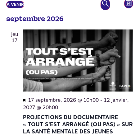
NA
Recherche
RECHERCHE
À VENIR
LISTE
DE
SHOW FIL
Sélectionnez
et
VU
une
navigatio
septembre 2026
date.
ÉV
de
jeu
vues
17
Évènemen
Mis
17 septembre, 2026 @ 10h00
-
12 janvier,
en
2027 @ 20h00
avant
PROJECTIONS DU DOCUMENTAIRE
« TOUT S’EST ARRANGÉ (OU PAS) » SUR
LA SANTÉ MENTALE DES JEUNES