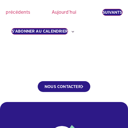
Évènements
précédents
Aujourd'hui
ÉVÈNEMENT
SUIVANTS
S’ABONNER AU CALENDRIER
NOUS CONTACTER