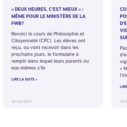
« DEUX HEURES, C’EST MIEUX » :
CO
MÊME POUR LE MINISTÈRE DE LA
PO
FWB?
D’
VI
Revoici le cours de Philosophie et
SU
Citoyenneté (CPC). Les élèves ont
reçu, ou vont recevoir dans les
Pa
prochains jours, le formulaire à
d’e
remplir dans lequel leurs parents ou
vig
eux-mêmes s’ils
» N
l’i
LIRE LA SUITE »
LIRE
16 mai 2017
13 f