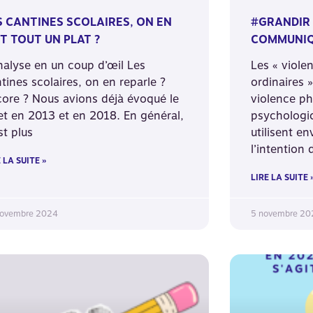
S CANTINES SCOLAIRES, ON EN
#GRANDIR 
IT TOUT UN PLAT ?
COMMUNIQ
nalyse en un coup d’œil Les
Les « viole
tines scolaires, on en reparle ?
ordinaires 
ore ? Nous avions déjà évoqué le
violence ph
et en 2013 et en 2018. En général,
psychologiq
est plus
utilisent e
l’intention 
 LA SUITE »
LIRE LA SUITE 
novembre 2024
5 novembre 20