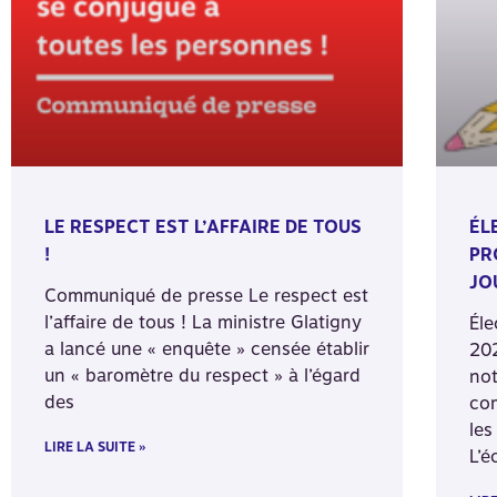
LE RESPECT EST L’AFFAIRE DE TOUS
ÉL
!
PR
JO
Communiqué de presse Le respect est
l’affaire de tous ! La ministre Glatigny
Éle
a lancé une « enquête » censée établir
202
un « baromètre du respect » à l’égard
not
des
com
les
LIRE LA SUITE »
L’é